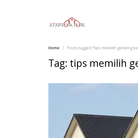
S
k
i
p
t
o
Home
Posts tagged “tips memilih genteng k
c
o
Tag:
tips memilih 
n
t
e
n
t