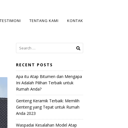
TESTIMONI
TENTANG KAMI
KONTAK
S
e
a
r
RECENT POSTS
c
Apa itu Atap Bitumen dan Mengapa
h
Ini Adalah Pilihan Terbaik untuk
f
Rumah Anda?
o
r
Genteng Keramik Terbaik: Memilih
:
Genteng yang Tepat untuk Rumah
Anda 2023
Waspadai Kesalahan Model Atap